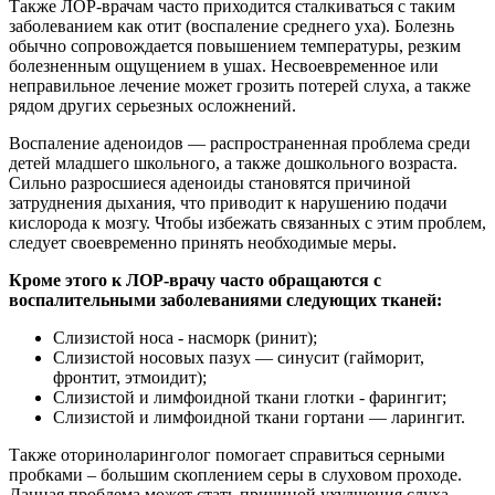
Также ЛОР-врачам часто приходится сталкиваться с таким
заболеванием как отит (воспаление среднего уха). Болезнь
обычно сопровождается повышением температуры, резким
болезненным ощущением в ушах. Несвоевременное или
неправильное лечение может грозить потерей слуха, а также
рядом других серьезных осложнений.
Воспаление аденоидов — распространенная проблема среди
детей младшего школьного, а также дошкольного возраста.
Сильно разросшиеся аденоиды становятся причиной
затруднения дыхания, что приводит к нарушению подачи
кислорода к мозгу. Чтобы избежать связанных с этим проблем,
следует своевременно принять необходимые меры.
Кроме этого к ЛОР-врачу часто обращаются с
воспалительными заболеваниями следующих тканей:
Слизистой носа - насморк (ринит);
Слизистой носовых пазух — синусит (гайморит,
фронтит, этмоидит);
Слизистой и лимфоидной ткани глотки - фарингит;
Слизистой и лимфоидной ткани гортани — ларингит.
Также оториноларинголог помогает справиться серными
пробками – большим скоплением серы в слуховом проходе.
Данная проблема может стать причиной ухудшения слуха.