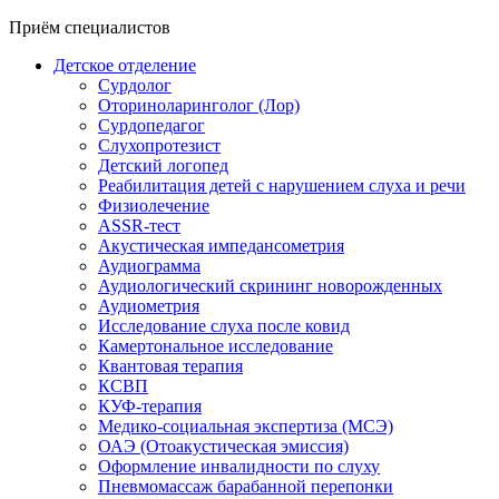
Приём специалистов
Детское отделение
Сурдолог
Оториноларинголог (Лор)
Сурдопедагог
Слухопротезист
Детский логопед
Реабилитация детей с нарушением слуха и речи
Физиолечение
ASSR-тест
Акустическая импедансометрия
Аудиограмма
Аудиологический скрининг новорожденных
Аудиометрия
Исследование слуха после ковид
Камертональное исследование
Квантовая терапия
КСВП
КУФ-терапия
Медико-социальная экспертиза (МСЭ)
ОАЭ (Отоакустическая эмиссия)
Оформление инвалидности по слуху
Пневмомассаж барабанной перепонки